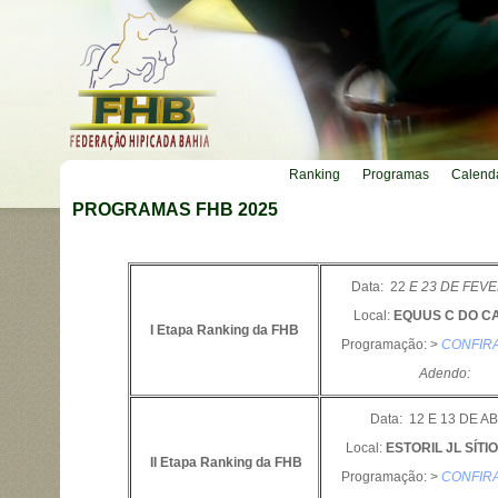
Ranking
Programas
Calend
PROGRAMAS FHB 2025
Data: 22
E 23 DE FEV
Local:
EQUUS C DO C
I Etapa Ranking da FHB
Programação: >
CONFIR
Adendo:
Data: 12 E 13 DE A
Local:
ESTORIL JL SÍTI
II Etapa Ranking da FHB
Programação: >
CONFIR