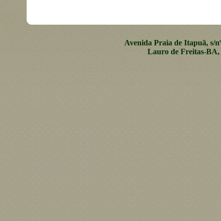
Avenida Praia de Itapuã, s/n
Lauro de Freitas-BA, 