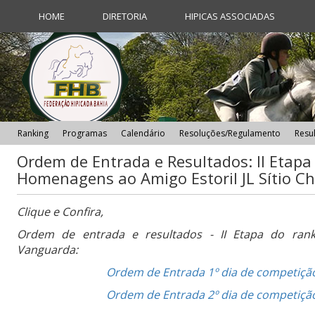
HOME
DIRETORIA
HIPICAS ASSOCIADAS
Ranking
Programas
Calendário
Resoluções/Regulamento
Resu
Ordem de Entrada e Resultados: II Etapa
Homenagens ao Amigo Estoril JL Sítio C
Clique e Confira,
Ordem de entrada e resultados - II Etapa do ran
Vanguarda:
Ordem de Entrada 1º dia de competiç
Ordem de Entrada 2º dia de competiçã