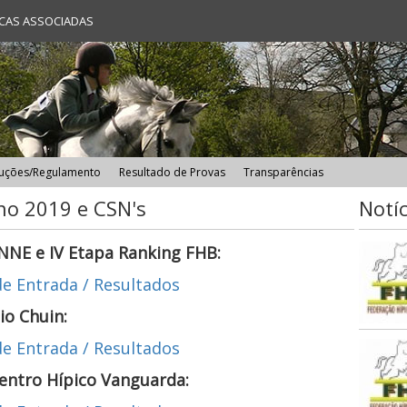
ICAS ASSOCIADAS
uções/Regulamento
Resultado de Provas
Transparências
no 2019 e CSN's
Notíc
NNE e IV Etapa Ranking FHB:
e Entrada / Resultados
io Chuin:
e Entrada / Resultados
Centro Hípico Vanguarda: