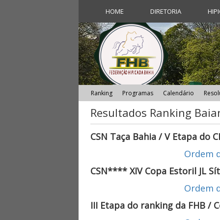
HOME
DIRETORIA
HIP
Ranking
Programas
Calendário
Resol
Resultados Ranking Baia
CSN Taça Bahia / V Etapa do C
Ordem d
CSN**** XIV Copa Estoril JL Sít
Ordem d
III Etapa do ranking da FHB / 