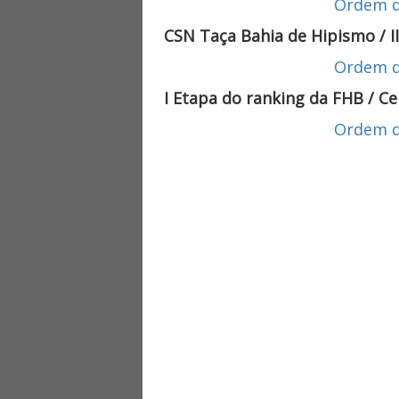
Ordem d
CSN Taça Bahia de Hipismo / II
Ordem d
I Etapa do ranking da FHB / C
Ordem d